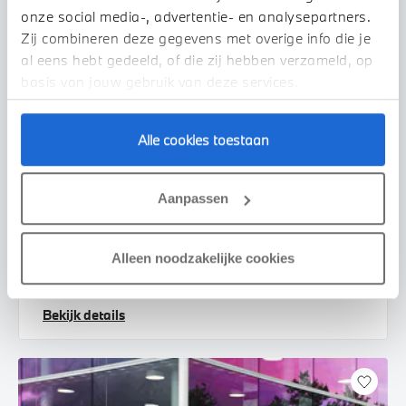
onze social media-, advertentie- en analysepartners.
Zij combineren deze gegevens met overige info die je
al eens hebt gedeeld, of die zij hebben verzameld, op
basis van jouw gebruik van deze services.
Alle cookies toestaan
Venlo
BMW
3 Serie
Aanpassen
330i Executive Automaat
2019
75.171 km
XZ437Z
Alleen noodzakelijke cookies
€ 33.450
€ 633
of
p/m
Bekijk details