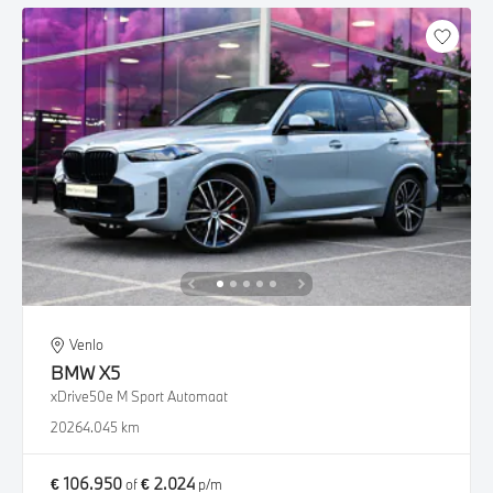
Venlo
BMW
X5
xDrive50e M Sport Automaat
2026
4.045 km
€ 106.950
€ 2.024
of
p/m