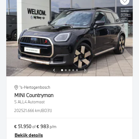
's-Hertogenbosch
MINI
Countryman
S ALL4 Automaat
2025
21.666 km
JBD31J
€ 51.950
€ 983
of
p/m
Bekijk details