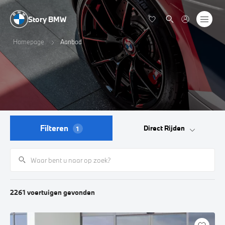
Story BMW
Homepage
Aanbod
Filteren
Direct Rijden
1
2261
voertuigen
gevonden