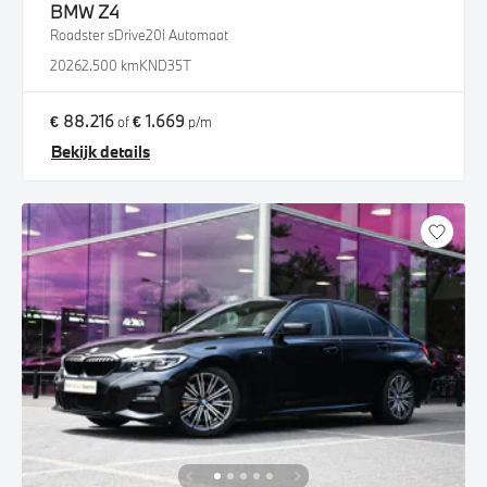
BMW
Z4
Roadster sDrive20i Automaat
2026
2.500 km
KND35T
€ 88.216
€ 1.669
of
p/m
Bekijk details