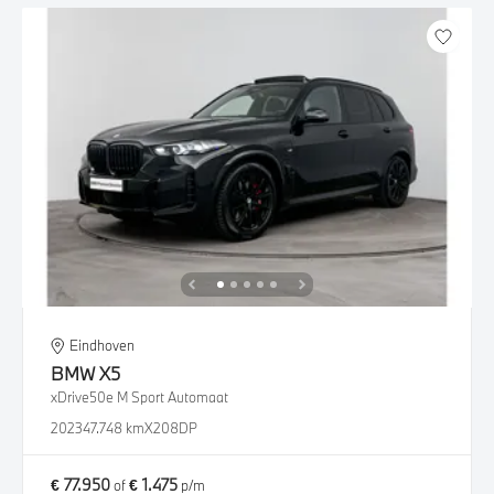
Eindhoven
BMW
X5
xDrive50e M Sport Automaat
2023
47.748 km
X208DP
€ 77.950
€ 1.475
of
p/m