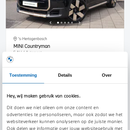
's-Hertogenbosch
MINI
Countryman
S ALL4 Automaat
2025
21.666 km
JBD31J
Toestemming
Details
Over
€ 51.950
€ 983
of
p/m
Bekijk details
Hey, wij maken gebruik van cookies.
Dit doen we niet alleen om onze content en
advertenties te personaliseren, maar ook zodat we het
websiteverkeer kunnen analyseren op de juiste manier.
Ook delen we informatie over jouw websitegebruik met