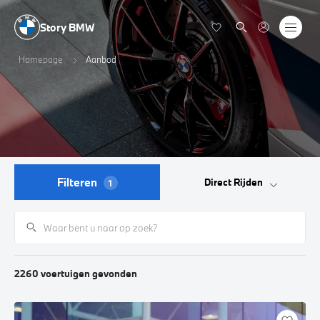
Story BMW
Homepage
Aanbod
Filteren
Direct Rijden
1
2260
voertuigen
gevonden