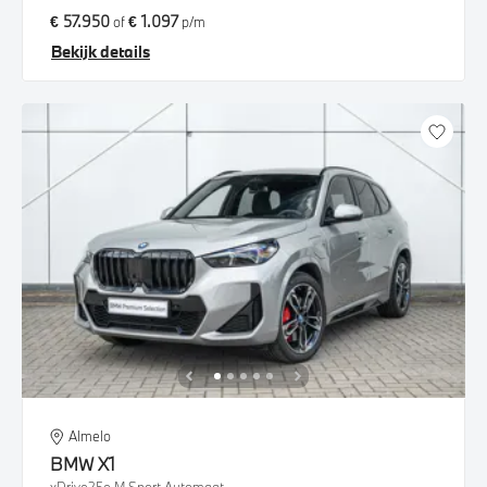
€ 57.950
€ 1.097
of
p/m
Bekijk details
Almelo
BMW
X1