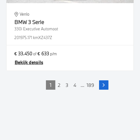
Venlo
BMW
3 Serie
330i Executive Automaat
2019
75.171 km
XZ437Z
€ 33.450
€ 633
of
p/m
Bekijk details
1
2
3
4
...
189