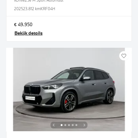
xDrive25e M Sport Automaat
2025
23.812 km
KRF04H
€ 49.950
Bekijk details