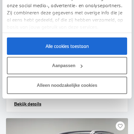
onze social media-, advertentie- en analysepartners.
Zij combineren deze gegevens met overige info die je
al eens hebt gedeeld, of die zij hebben verzameld, op
basis van jouw gebruik van deze services.
Alle cookies toestaan
's-Hertogenbosch
MINI
Countryman
Aanpassen
S ALL4 Automaat
2025
18.894 km
JBD30J
Alleen noodzakelijke cookies
€ 51.950
€ 983
of
p/m
Bekijk details