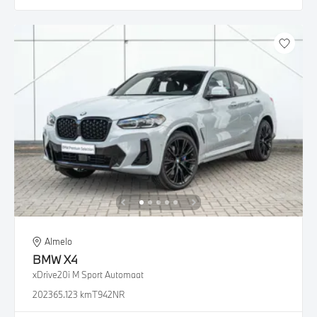
Almelo
BMW
X4
xDrive20i M Sport Automaat
2023
65.123 km
T942NR