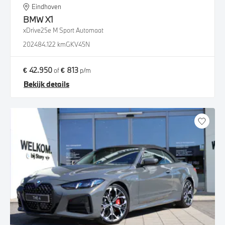
Eindhoven
BMW
X1
xDrive25e M Sport Automaat
2024
84.122 km
GKV45N
€ 42.950
€ 813
of
p/m
Bekijk details