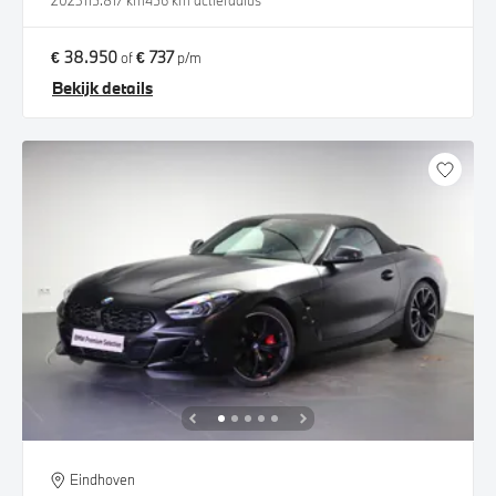
2023
115.817 km
456 km actieradius
€ 38.950
€ 737
of
p/m
Bekijk details
Eindhoven