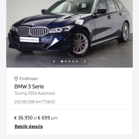
Eindhoven
BMW
3 Serie
Touring 330e Automaat
2023
61.098 km
T758VD
€ 36.950
€ 699
of
p/m
Bekijk details