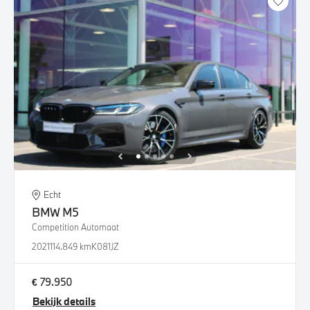
Echt
BMW
M5
Competition Automaat
2021
114.849 km
K081JZ
€ 79.950
Bekijk details