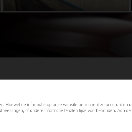
details het verschil maken. De details die
ervoor zorgen dat u nog één keer omkijkt
voordat u verder loopt.
. Hoewel de informatie op onze website permanent zo accuraat en act
s, afbeeldingen, of andere informatie te allen tijde voorbehouden. Aan