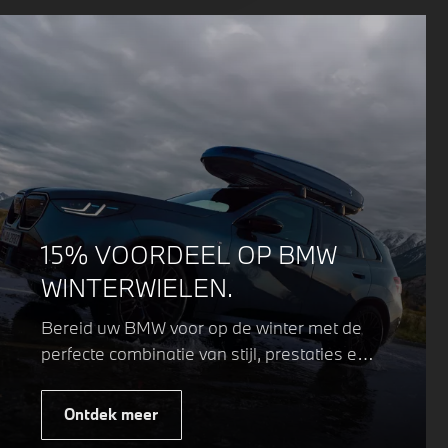
15% VOORDEEL OP BMW
WINTERWIELEN.
Bereid uw BMW voor op de winter met de
perfecte combinatie van stijl, prestaties en
veiligheid. Of u nu kiest voor een sportieve
of elegante look, onze winterwielen zijn
Ontdek meer
ontworpen om uw rijervaring te