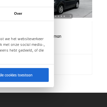
Over
Venlo
MINI
Countryman
dat we het websiteverkeer
E
k met onze social media-,
2026
1 km
 eens hebt gedeeld, of die
€ 45.590
Bekijk details
lle cookies toestaan