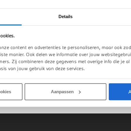
Details
ookies.
-Hertogenbosch
Eindhoven
I
Countryman
MINI
Countryman
onze content en advertenties te personaliseren, maar ook zo
E
iste manier. Ook delen we informatie over jouw websitegebrui
1 km
2026
1 km
ners. Zij combineren deze gegevens met overige info die je al
sis van jouw gebruik van deze services.
.590
€ 45.590
jk details
Bekijk details
A
ookies
Aanpassen