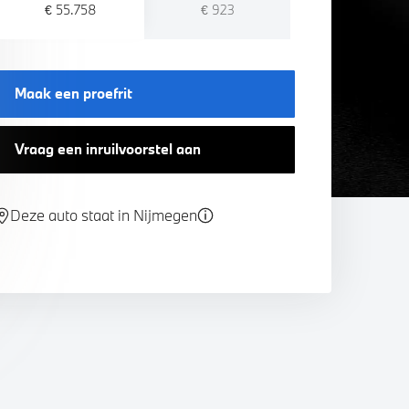
€ 55.758
€ 923
Maak een proefrit
Vraag een inruilvoorstel aan
Deze auto staat in Nijmegen