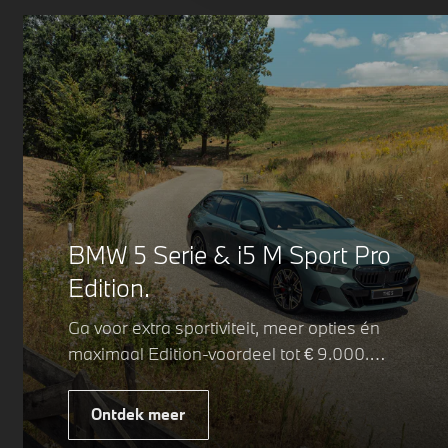
BMW 5 Serie & i5 M Sport Pro
Edition.
Ga voor extra sportiviteit, meer opties én
maximaal Edition-voordeel tot € 9.000.
Fiscaal leverbaar vanaf € 75.347. Met de
BMW 5 Serie & i5 M Sport Pro Edition kiest
Ontdek meer
u voor een rijk uitgeruste uitvoering waarin