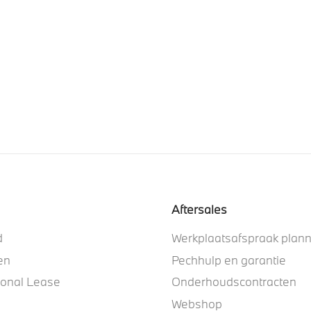
Aftersales
d
Werkplaatsafspraak plan
en
Pechhulp en garantie
ional Lease
Onderhoudscontracten
Webshop