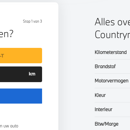
Alles ov
Stap 1 van 3
len?
Countr
Kilometerstand
Brandstof
Motorvermogen
Kleur
Interieur
Btw/Marge
n uw auto