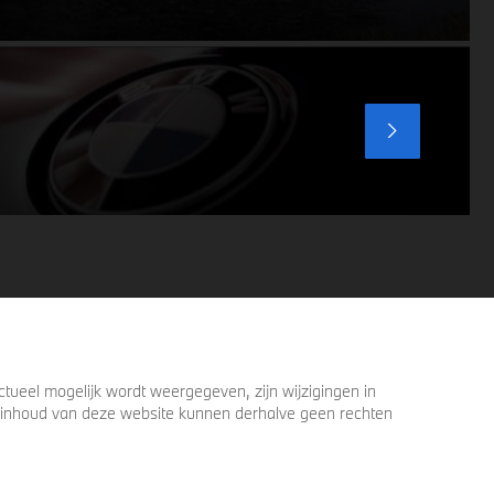
optimaliseren, zelfs in de meest
uitdagende weersomstandigheden.
Profiteer nu van
15% voordeel.
ueel mogelijk wordt weergegeven, zijn wijzigingen in
 de inhoud van deze website kunnen derhalve geen rechten