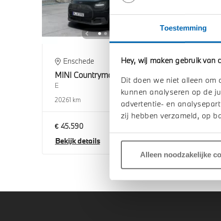
Toestemming
Hey, wij maken gebruik van c
Enschede
's
MINI
Countryman
MIN
Dit doen we niet alleen om 
E
E
kunnen analyseren op de ju
2026
1 km
2026
advertentie- en analysepart
zij hebben verzameld, op ba
€ 45.590
€ 45
Bekijk details
Beki
Alleen noodzakelijke c