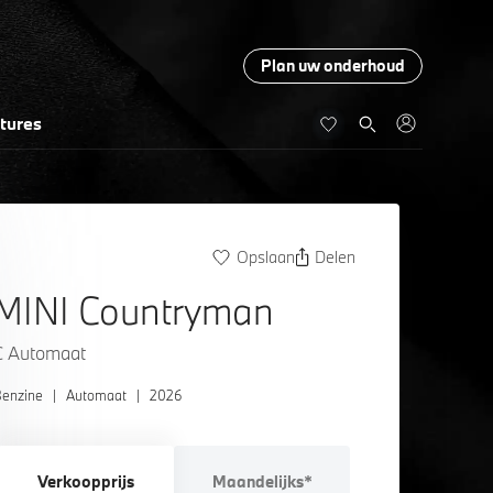
Plan uw onderhoud
tures
Opslaan
Delen
MINI Countryman
C Automaat
enzine
|
Automaat
|
2026
Verkoopprijs
Maandelijks*