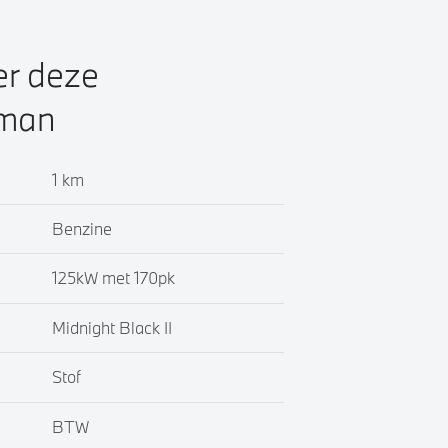
er deze
yman
1 km
Benzine
125kW met 170pk
Midnight Black II
Stof
BTW