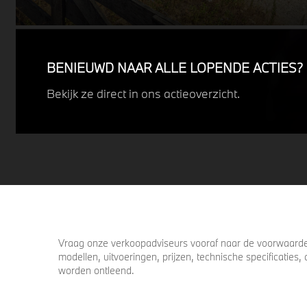
juist de details het verschil maken. De
details die ervoor zorgen dat u nog één
keer omkijkt voordat u verder loopt.
BENIEUWD NAAR ALLE LOPENDE ACTIES?
Bekijk ze direct in ons actieoverzicht.
Vraag onze verkoopadviseurs vooraf naar de voorwaarden
modellen, uitvoeringen, prijzen, technische specificatie
worden ontleend.