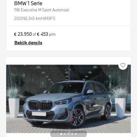
BMW
1 Serie
118i Executive M Sport Automaat
2020
92.345 km
H893FS
€ 23.950
€ 453
of
p/m
Bekijk details