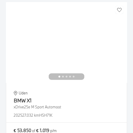
Uden
BMW
X1
xDrive25e M Sport Automaat
2025
27.032 km
HSH71K
€ 53.850
€ 1.019
of
p/m