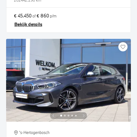
2024
42.290 km
€ 45.450
€ 860
of
p/m
Bekijk details
's-Hertogenbosch