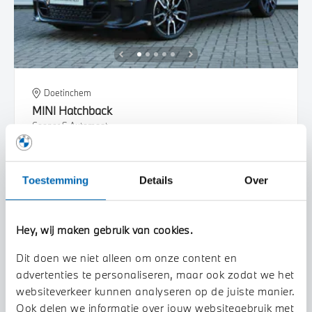
Doetinchem
MINI
Hatchback
Cooper S Automaat
2024
18.306 km
GLG69S
Toestemming
Details
Over
€ 36.950
€ 699
of
p/m
Bekijk details
Hey, wij maken gebruik van cookies.
Dit doen we niet alleen om onze content en
advertenties te personaliseren, maar ook zodat we het
websiteverkeer kunnen analyseren op de juiste manier.
Ook delen we informatie over jouw websitegebruik met