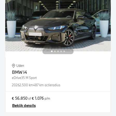
Uden
BMW
i4
eDrive35 M Sport
2026
2.500 km
487 km actieradius
€ 56.850
€ 1.076
of
p/m
Bekijk details