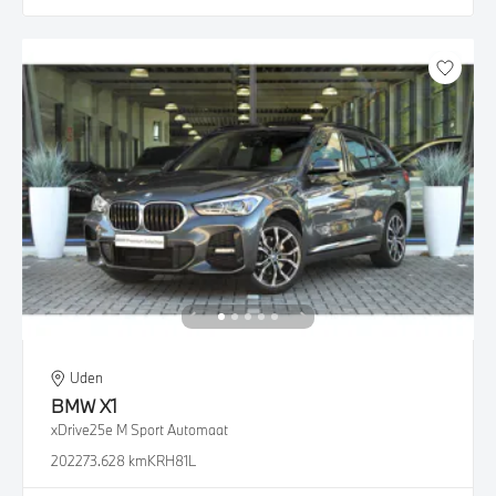
Uden
BMW
X1
xDrive25e M Sport Automaat
2022
73.628 km
KRH81L