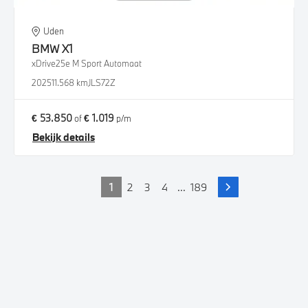
Uden
BMW
X1
xDrive25e M Sport Automaat
2025
11.568 km
JLS72Z
€ 53.850
€ 1.019
of
p/m
Bekijk details
1
2
3
4
...
189