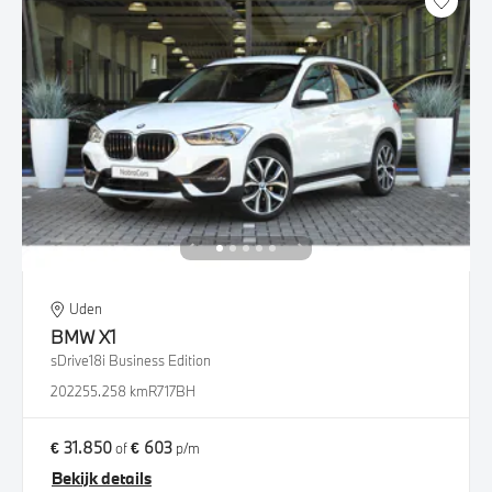
Uden
BMW
X1
sDrive18i Business Edition
2022
55.258 km
R717BH
€ 31.850
€ 603
of
p/m
Bekijk details