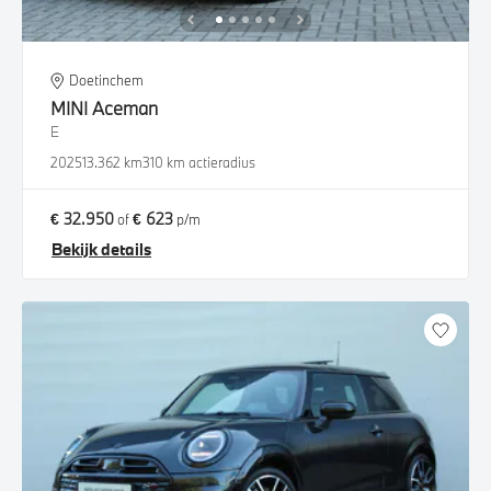
Doetinchem
MINI
Aceman
E
2025
13.362 km
310 km actieradius
€ 32.950
€ 623
of
p/m
Bekijk details