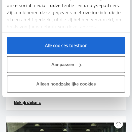
onze social media-, advertentie- en analysepartners.
Zij combineren deze gegevens met overige info die je
al eens hebt gedeeld, of die zij hebben verzameld, op
basis van jouw gebruik van deze services.
Alle cookies toestaan
Uden
BMW
iX2
Aanpassen
xDrive30 M Sport
2026
2.500 km
455 km actieradius
Alleen noodzakelijke cookies
€ 69.950
€ 1.324
of
p/m
Bekijk details