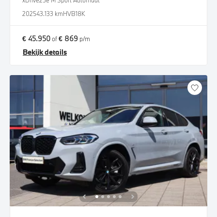
xDrive25e M Sport Automaat
2025
43.133 km
HVB18K
€ 45.950
€ 869
of
p/m
Bekijk details