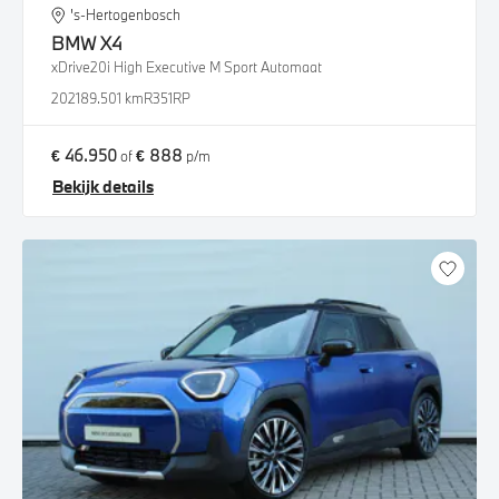
's-Hertogenbosch
BMW
X4
xDrive20i High Executive M Sport Automaat
2021
89.501 km
R351RP
€ 46.950
€ 888
of
p/m
Bekijk details