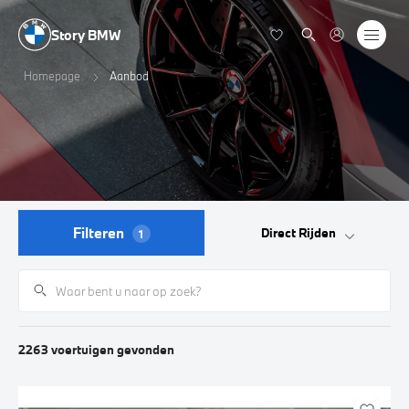
Story BMW
Homepage
Aanbod
Filteren
Direct Rijden
1
2263
voertuigen
gevonden