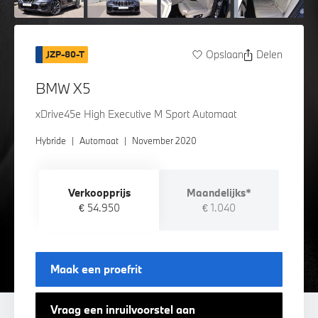
Opslaan
Delen
JZP-80-T
BMW X5
xDrive45e High Executive M Sport Automaat
Hybride
|
Automaat
|
November 2020
Verkoopprijs
Maandelijks*
€ 54.950
€ 1.040
Maak een proefrit
Vraag een inruilvoorstel aan