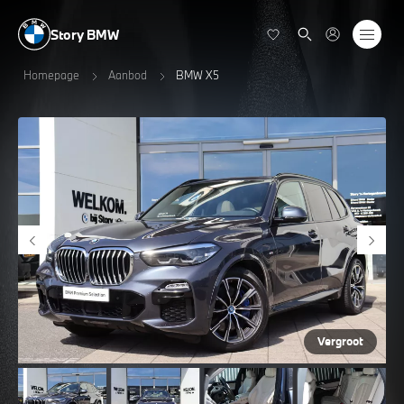
Story BMW
Homepage
Aanbod
BMW X5
Vergroot