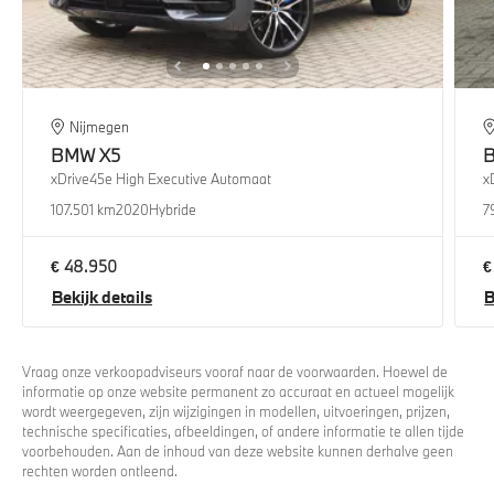
Nijmegen
BMW
X5
xDrive45e High Executive Automaat
x
107.501 km
2020
Hybride
7
€ 48.950
€
Bekijk details
B
Vraag onze verkoopadviseurs vooraf naar de voorwaarden. Hoewel de
informatie op onze website permanent zo accuraat en actueel mogelijk
wordt weergegeven, zijn wijzigingen in modellen, uitvoeringen, prijzen,
technische specificaties, afbeeldingen, of andere informatie te allen tijde
voorbehouden. Aan de inhoud van deze website kunnen derhalve geen
rechten worden ontleend.