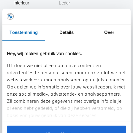
Interieur
Leder
Btw/Marge
BTW
Toestemming
Details
Over
Toon alle eigenschappen
Hey, wij maken gebruik van cookies.
Dit doen we niet alleen om onze content en
advertenties te personaliseren, maar ook zodat we het
Stap 1 van 3
websiteverkeer kunnen analyseren op de juiste manier.
Uw auto inruilen?
Ook delen we informatie over jouw websitegebruik met
onze social media-, advertentie- en analysepartners.
Zij combineren deze gegevens met overige info die je
al eens hebt gedeeld, of die zij hebben verzameld, op
basis van jouw gebruik van deze services.