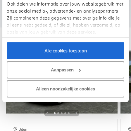
We verrekenen de waarde van uw auto
Ook delen we informatie over jouw websitegebruik met
onze social media-, advertentie- en analysepartners.
Zij combineren deze gegevens met overige info die je
al eens hebt gedeeld, of die zij hebben verzameld, op
Deze zijn vergelijkbaar
basis van jouw gebruik van deze services.
Alle cookies toestaan
Aanpassen
Alleen noodzakelijke cookies
Uden