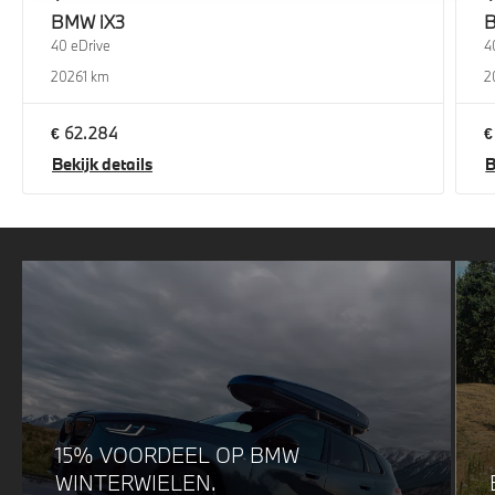
BMW
iX3
40 eDrive
4
2026
1 km
2
€ 62.284
€
Bekijk details
B
15% VOORDEEL OP BMW
WINTERWIELEN.