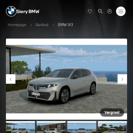
Story BMW
Homepage
Aanbod
BMW iX3
Vergroot