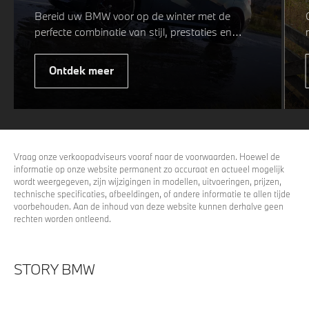
Bereid uw BMW voor op de winter met de
perfecte combinatie van stijl, prestaties en
veiligheid. Of u nu kiest voor een sportieve of
elegante look, onze winterwielen zijn
Ontdek meer
ontworpen om uw rijervaring te optimaliseren,
zelfs in de meest uitdagende
weersomstandigheden. Profiteer nu van
15%
voordeel.
Vraag onze verkoopadviseurs vooraf naar de voorwaarden. Hoewel de
informatie op onze website permanent zo accuraat en actueel mogelijk
wordt weergegeven, zijn wijzigingen in modellen, uitvoeringen, prijzen,
technische specificaties, afbeeldingen, of andere informatie te allen tijde
voorbehouden. Aan de inhoud van deze website kunnen derhalve geen
rechten worden ontleend.
STORY BMW