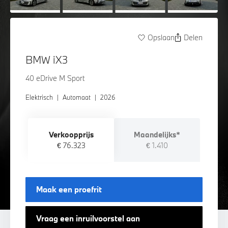
Opslaan
Delen
BMW iX3
40 eDrive M Sport
Elektrisch
|
Automaat
|
2026
Verkoopprijs
Maandelijks*
€ 76.323
€ 1.410
Maak een proefrit
Vraag een inruilvoorstel aan