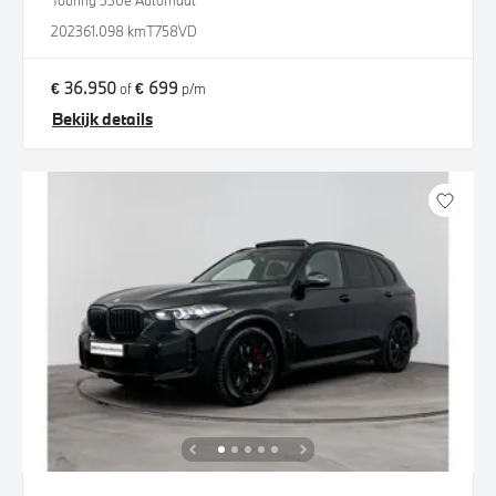
Touring 330e Automaat
2023
61.098 km
T758VD
€ 36.950
€ 699
of
p/m
Bekijk details