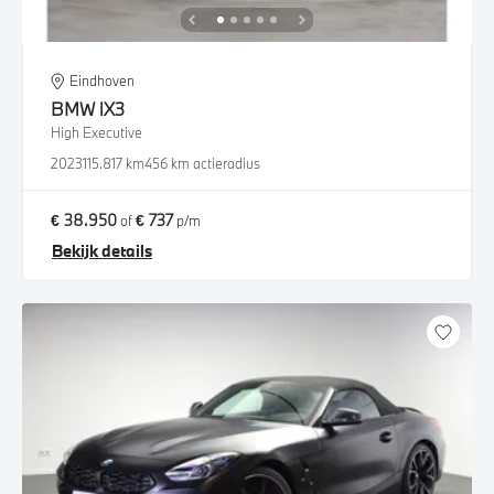
Eindhoven
BMW
iX3
High Executive
2023
115.817 km
456 km actieradius
€ 38.950
€ 737
of
p/m
Bekijk details