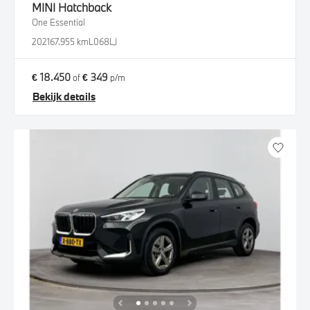
MINI
Hatchback
One Essential
2021
67.955 km
L068LJ
€ 18.450
€ 349
of
p/m
Bekijk details