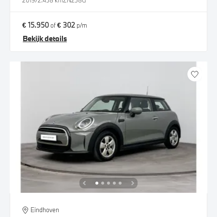
2019
72.458 km
ZN238G
€ 15.950
€ 302
of
p/m
Bekijk details
Eindhoven