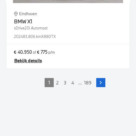
Eindhoven
BMW
X1
sDrive20i Automaat
2024
83.806 km
X880TX
€ 40.950
€ 775
of
p/m
Bekijk details
1
2
3
4
...
189