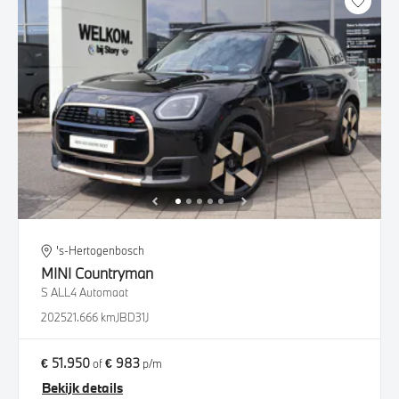
's-Hertogenbosch
MINI
Countryman
S ALL4 Automaat
2025
21.666 km
JBD31J
€ 51.950
€ 983
of
p/m
Bekijk details