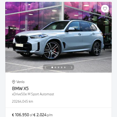
Venlo
BMW
X5
xDrive50e M Sport Automaat
2026
4.045 km
€ 106.950
€ 2.024
of
p/m