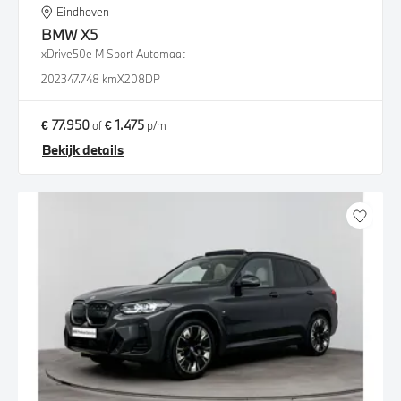
Eindhoven
BMW
X5
xDrive50e M Sport Automaat
2023
47.748 km
X208DP
€ 77.950
€ 1.475
of
p/m
Bekijk details