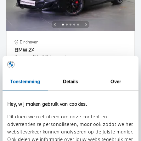
Eindhoven
BMW
Z4
Roadster sDrive20i Automaat
2026
2.500 km
KND35T
Toestemming
Details
Over
€ 88.216
€ 1.669
of
p/m
Bekijk details
Hey, wij maken gebruik van cookies.
Dit doen we niet alleen om onze content en
advertenties te personaliseren, maar ook zodat we het
websiteverkeer kunnen analyseren op de juiste manier.
Ook delen we informatie over jouw websitegebruik met