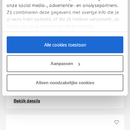
onze social media-, advertentie- en analysepartners.
Zij combineren deze gegevens met overige info die je
al eens hebt gedeeld, of die zij hebben verzameld, op
basis van jouw gebruik van deze services.
Alle cookies toestaan
Venlo
BMW
3 Serie
Aanpassen
330i Executive Automaat
2019
75.171 km
XZ437Z
Alleen noodzakelijke cookies
€ 33.450
€ 633
of
p/m
Bekijk details