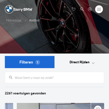
Story BMW
Homepage
Aanbod
Filteren
Direct Rijden
1
2261
voertuigen
gevonden