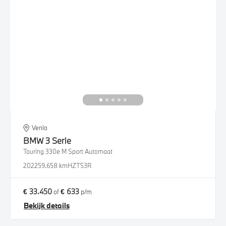
Venlo
BMW
3 Serie
Touring 330e M Sport Automaat
2022
59.658 km
HZT53R
€ 33.450
€ 633
of
p/m
Bekijk details