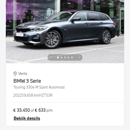
Venlo
BMW
3 Serie
Touring 330e M Sport Automaat
2022
59.658 km
HZT53R
€ 33.450
€ 633
of
p/m
Bekijk details