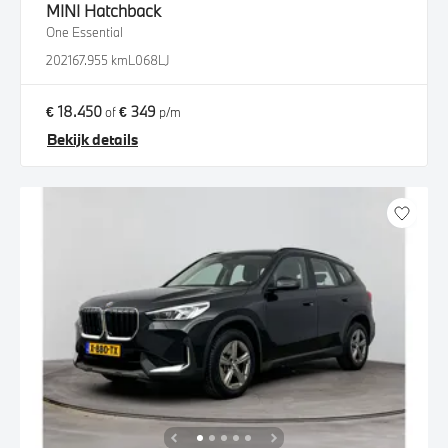
MINI
Hatchback
One Essential
2021
67.955 km
L068LJ
€ 18.450
€ 349
of
p/m
Bekijk details