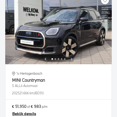
's-Hertogenbosch
MINI
Countryman
S ALL4 Automaat
2025
21.666 km
JBD31J
€ 51.950
€ 983
of
p/m
Bekijk details