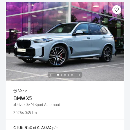
Venlo
BMW
X5
xDrive50e M Sport Automaat
2026
4.045 km
€ 106.950
€ 2.024
of
p/m