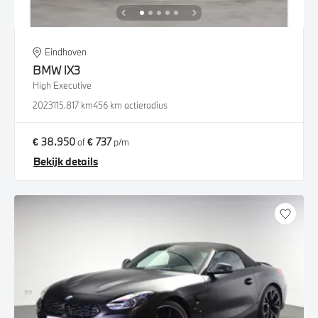
Eindhoven
BMW
iX3
High Executive
2023
115.817 km
456 km actieradius
€ 38.950
€ 737
of
p/m
Bekijk details