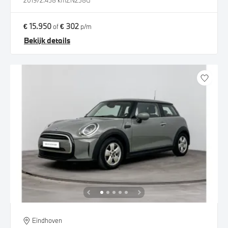
2019
72.458 km
ZN238G
€ 15.950
€ 302
of
p/m
Bekijk details
Eindhoven