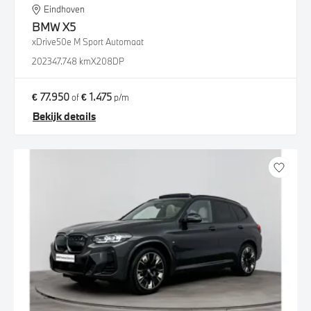
Eindhoven
BMW
X5
xDrive50e M Sport Automaat
2023
47.748 km
X208DP
€ 77.950
€ 1.475
of
p/m
Bekijk details