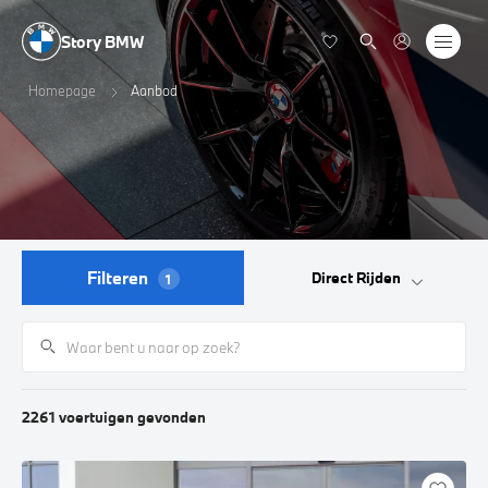
Story BMW
Homepage
Aanbod
Filteren
Direct Rijden
1
2261
voertuigen
gevonden