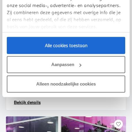
onze social media-, advertentie- en analysepartners.
Zij combineren deze gegevens met overige info die je
al eens hebt gedeeld, of die zij hebben verzameld, op
basis van jouw gebruik van deze services.
Alle cookies toestaan
Venlo
BMW
3 Serie
Aanpassen
330i Executive Automaat
2019
75.171 km
XZ437Z
Alleen noodzakelijke cookies
€ 33.450
€ 633
of
p/m
Bekijk details