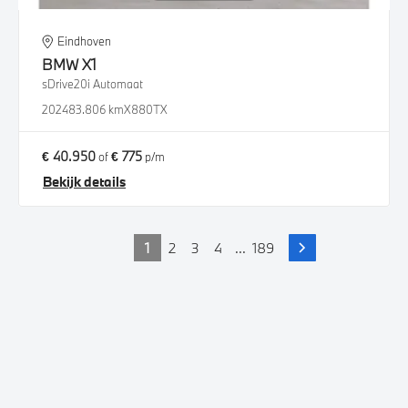
Eindhoven
BMW
X1
sDrive20i Automaat
2024
83.806 km
X880TX
€ 40.950
€ 775
of
p/m
Bekijk details
1
2
3
4
...
189