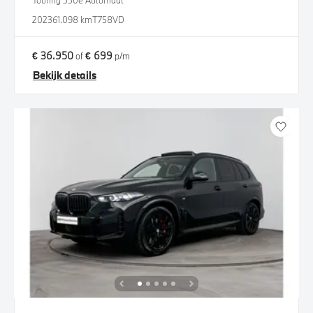
Touring 330e Automaat
2023
61.098 km
T758VD
€ 36.950
€ 699
of
p/m
Bekijk details