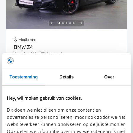
Eindhoven
BMW
Z4
Roadster sDrive20i Automaat
2026
2.500 km
KND35T
Toestemming
Details
Over
€ 88.216
€ 1.669
of
p/m
Bekijk details
Hey, wij maken gebruik van cookies.
Dit doen we niet alleen om onze content en
advertenties te personaliseren, maar ook zodat we het
websiteverkeer kunnen analyseren op de juiste manier.
Ook delen we informatie over jouw websitegebruik met