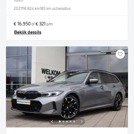
Yours
2021
118.824 km
185 km actieradius
€ 16.950
€ 321
of
p/m
Bekijk details