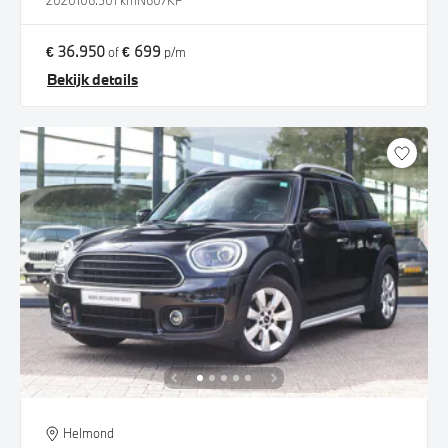
2020
106.501 km
N607KP
€ 36.950
€ 699
of
p/m
Bekijk details
Helmond