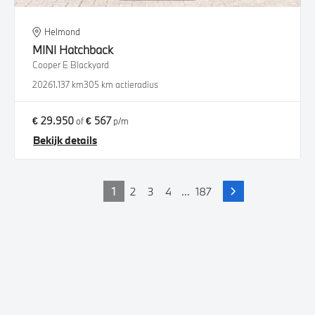
Helmond
MINI
Hatchback
Cooper E Blackyard
2026
1.137 km
305 km actieradius
€ 29.950
€ 567
of
p/m
Bekijk details
1
2
3
4
...
187