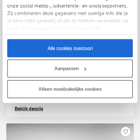
onze social media-, advertentie- en analysepartners.
Zij combineren deze gegevens met overige info die je
al eens hebt gedeeld, of die zij hebben verzameld, op
basis van jouw gebruik van deze services.
Alle cookies toestaan
Doetinchem
BMW
3 Serie
Aanpassen
Touring 330e High Executive M Sport Automaat
2022
99.826 km
P848XB
Alleen noodzakelijke cookies
€ 36.850
€ 697
of
p/m
Bekijk details