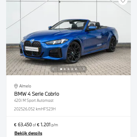
Almelo
BMW
4 Serie Cabrio
420i M Sport Automaat
2025
26.052 km
HFS23H
€ 63.450
€ 1.201
of
p/m
Bekijk details