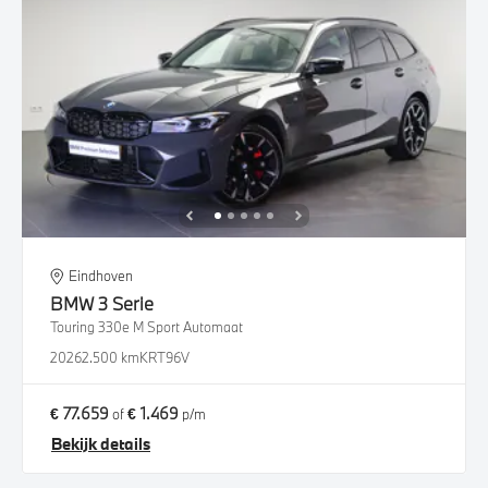
Eindhoven
BMW
3 Serie
Touring 330e M Sport Automaat
2026
2.500 km
KRT96V
€ 77.659
€ 1.469
of
p/m
Bekijk details