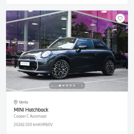
Venlo
MINI
Hatchback
Cooper C Automaat
2026
2.500 km
KHR60V