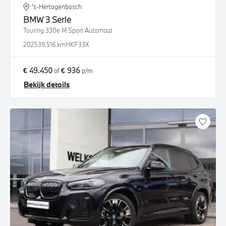
's-Hertogenbosch
BMW
3 Serie
Touring 330e M Sport Automaat
2025
39.516 km
HKF33X
€ 49.450
€ 936
of
p/m
Bekijk details