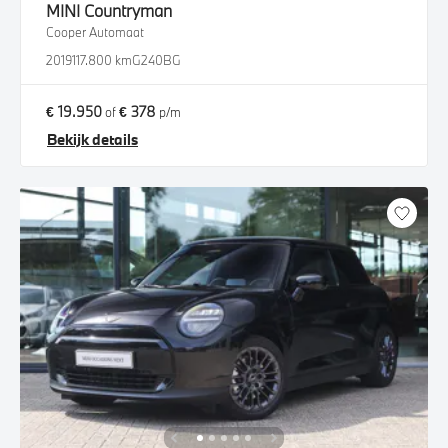
MINI
Countryman
Cooper Automaat
2019
117.800 km
G240BG
€ 19.950
€ 378
of
p/m
Bekijk details