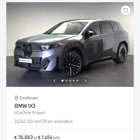
Eindhoven
BMW
iX3
40 eDrive M sport
2026
2.500 km
578 km actieradius
€ 76.863
€ 1.454
of
p/m