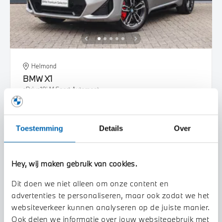
Helmond
BMW
X1
sDrive18i M Sport Automaat
2025
8.237 km
JVB53P
Toestemming
Details
Over
€ 47.450
Bekijk details
Hey, wij maken gebruik van cookies.
Dit doen we niet alleen om onze content en
advertenties te personaliseren, maar ook zodat we het
websiteverkeer kunnen analyseren op de juiste manier.
Ook delen we informatie over jouw websitegebruik met