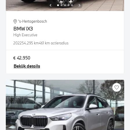
's-Hertogenbosch
BMW
iX3
High Executive
2022
54.295 km
461 km actieradius
€ 42.950
Bekijk details