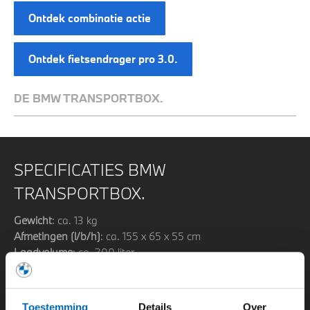
Ontdek combinatie actie
Ontdek fietsendrager pro 3.0.
DE BMW TRANSPORTBOX.
SPECIFICATIES BMW
TRANSPORTBOX.
Gewicht
: ca. 13 kg
Afmetingen (l/b/h)
: ca. 155 x 65 x 55 cm
Laadvolume
: ca. 300 liter
Maximale belasting
: 45 kg
Maximale snelheid met transportbox
: 160 km/u
Geschiktheid trekhaak: alle BMW-voertuigen met ECE-
Toestemming
Details
Over