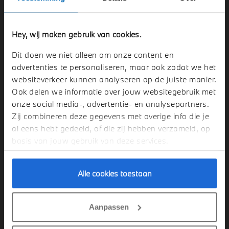
conforme trekhaak
Hey, wij maken gebruik van cookies.
Bestel direct
Dit doen we niet alleen om onze content en
advertenties te personaliseren, maar ook zodat we het
websiteverkeer kunnen analyseren op de juiste manier.
Ook delen we informatie over jouw websitegebruik met
onze social media-, advertentie- en analysepartners.
Zij combineren deze gegevens met overige info die je
al eens hebt gedeeld, of die zij hebben verzameld, op
basis van jouw gebruik van deze services.
Alle cookies toestaan
Aanpassen