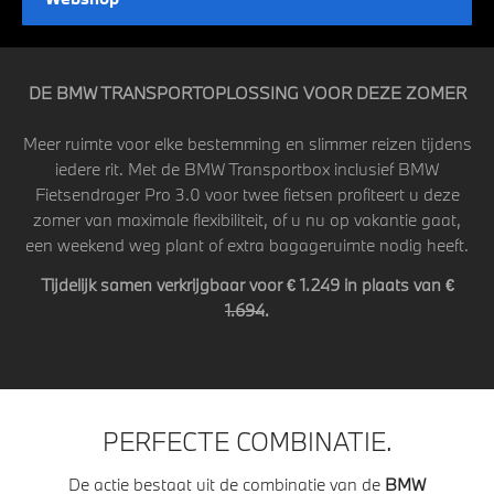
DE BMW TRANSPORTOPLOSSING VOOR DEZE ZOMER
Meer ruimte voor elke bestemming en slimmer reizen tijdens
iedere rit. Met de BMW Transportbox inclusief BMW
Fietsendrager Pro 3.0 voor twee fietsen profiteert u deze
zomer van maximale flexibiliteit, of u nu op vakantie gaat,
een weekend weg plant of extra bagageruimte nodig heeft.
Tijdelijk samen verkrijgbaar voor € 1.249 in plaats van €
1.694
.
PERFECTE COMBINATIE.
De actie bestaat uit de combinatie van de
BMW