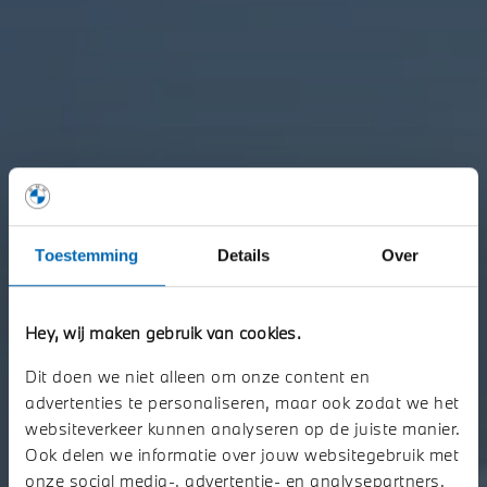
Toestemming
Details
Over
Hey, wij maken gebruik van cookies.
WELKOM BIJ STORY BMW.
Dit doen we niet alleen om onze content en
De nieuwe BMW i3 Sedan. Vanaf nu te bestellen als First Edition.
advertenties te personaliseren, maar ook zodat we het
websiteverkeer kunnen analyseren op de juiste manier.
Ook delen we informatie over jouw websitegebruik met
Plan uw onderhoud
onze social media-, advertentie- en analysepartners.