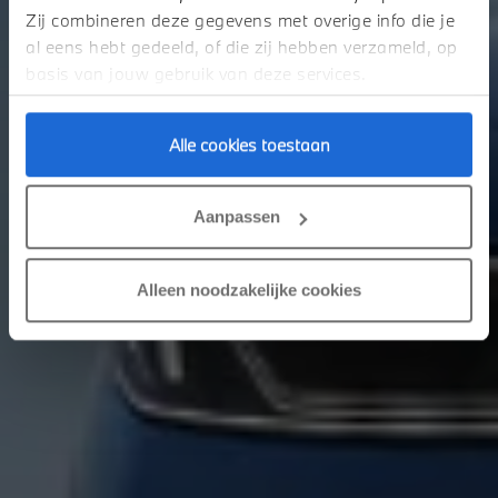
Zij combineren deze gegevens met overige info die je
Nieuwe BMW i3 Sedan First Edition
al eens hebt gedeeld, of die zij hebben verzameld, op
basis van jouw gebruik van deze services.
Alle cookies toestaan
Aanpassen
Alleen noodzakelijke cookies